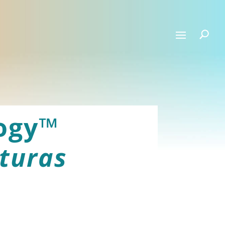
logy™
xturas